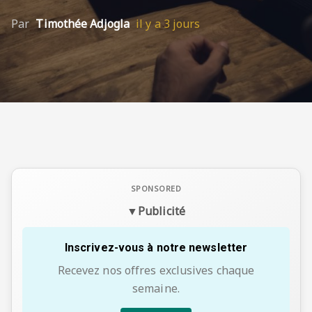
Par
Par
Timothée Adjogla
Timothée Adjogla
il y a 2 jours
il y a 3 jours
▼
Publicité
Inscrivez-vous à notre newsletter
Recevez nos offres exclusives chaque
semaine.