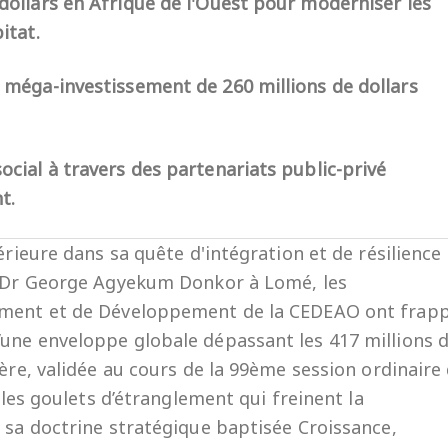
 dollars en Afrique de l'Ouest pour moderniser les
itat.
n méga-investissement de 260 millions de dollars
ocial à travers des partenariats public-privé
t.
érieure dans sa quête d'intégration et de résilience
de Dr George Agyekum Donkor à Lomé, les
sement et de Développement de la CEDEAO ont frap
une enveloppe globale dépassant les 417 millions 
ière, validée au cours de la 99ème session ordinaire
e les goulets d’étranglement qui freinent la
r sa doctrine stratégique baptisée Croissance,