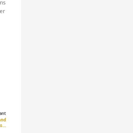
ans
er
vant
and
...