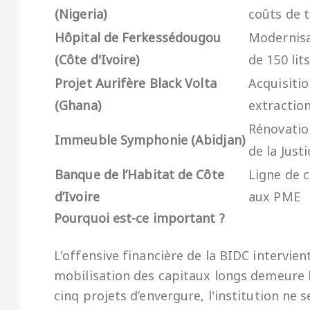
(Nigeria)
coûts de 
Hôpital de Ferkessédougou
Modernisat
(Côte d'Ivoire)
de 150 lit
Projet Aurifère Black Volta
Acquisiti
(Ghana)
extractio
Rénovatio
Immeuble Symphonie (Abidjan)
de la Justi
Banque de l’Habitat de Côte
Ligne de c
d’Ivoire
aux PME
Pourquoi est-ce important ?
L'offensive financière de la BIDC intervie
mobilisation des capitaux longs demeure l
cinq projets d’envergure, l'institution ne s